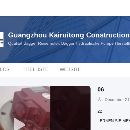
Guangzhou Kairuitong Construction 
Qualität Bagger Reisemotor, Bagger Hydraulische Pumpe Herstell
DEOS
TITELLISTE
WEBSITE
06
December 21
22
LERNEN SIE ME