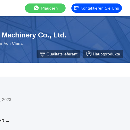
Plaudern
Kontaktieren Sie Uns
Machinery Co., Ltd.
er Von China
Qualitätslieferant
Hauptprodukte
, 2023
HR →