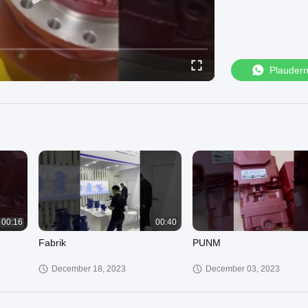
Plauder
00:16
00:40
Fabrik
PUNM
December 18, 2023
December 03, 2023