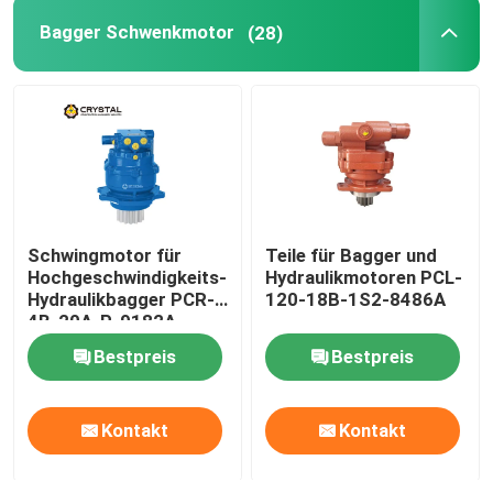
Bagger Schwenkmotor
(28)
Schwingmotor für
Teile für Bagger und
Hochgeschwindigkeits-
Hydraulikmotoren PCL-
Hydraulikbagger PCR-
120-18B-1S2-8486A
4B-20A-P-9182A
Bestpreis
Bestpreis
Kontakt
Kontakt