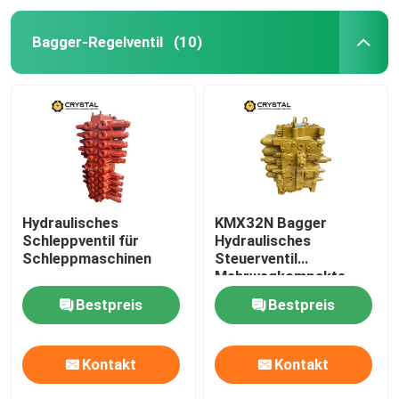
Bagger-Regelventil
(10)
Hydraulisches
KMX32N Bagger
Schleppventil für
Hydraulisches
Schleppmaschinen
Steuerventil
Mehrwegkompakte
SGS
Bestpreis
Bestpreis
Kontakt
Kontakt