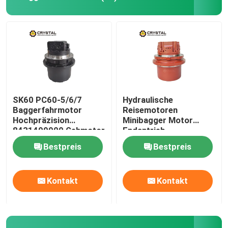
Bagger Hydraulische Pumpe
Bagger Schwenkmotor
Bagger-Regelventil
SK60 PC60-5/6/7
Hydraulische
Baggerfahrmotor
Reisemotoren
Hochpräzision
Minibagger Motor
Schwingen-Reduzierungs-Gang
8431499900 Gehmotor
Endantrieb
Bestpreis
Bestpreis
Wegstreckenverringerungs-Gang
Kontakt
Kontakt
Zykloid-Hydraulikmotor
Hydraulischer Motor zur Steuerung