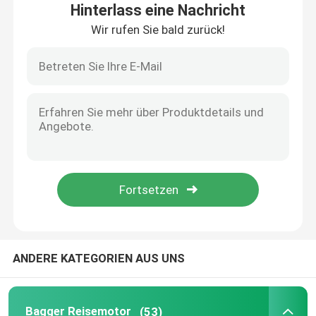
Hinterlass eine Nachricht
Wir rufen Sie bald zurück!
Über uns
Werksbesichtigung
Qualitätskontrolle
Kontakt mit uns
Neuigkeiten
ANDERE KATEGORIEN AUS UNS
Bitte um ein Angebot
Bagger Reisemotor
Bagger Reisemotor
(53)