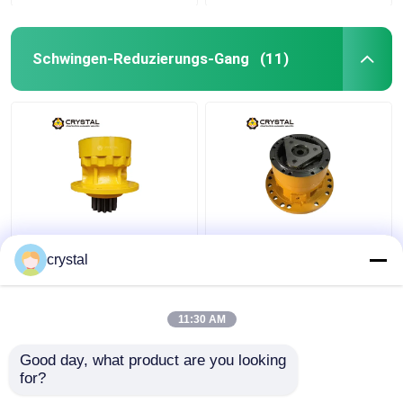
Schwingen-Reduzierungs-Gang
(11)
DH80 Bagger
EC350
Schwinggetriebe Assy
Präzisionssteuerung
crystal
Geräuscharm OEM für
der
Industrie
Schwingungsreduzierungs
für Bagger
11:30 AM
Bestpreis
Bestpreis
Good day, what product are you looking 
for?
Kontakt
Kontakt