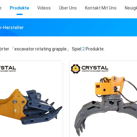
e
Produkte
Videos
Über Uns
Kontakt Mit Uns
Neuig
e-Hersteller
örter
「excavator rotating grapple」
Spiel
2
Produkte.