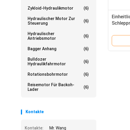
Zykloid-Hydraulikmotor
(6)
Einheitli
Hydraulischer Motor Zur
(6)
Schlepp
Steuerung
Hydraulischer
(6)
Antriebsmotor
Bagger Anhang
(6)
Bulldozer
(6)
Hydraulikfahrmotor
Rotationsbohrmotor
(6)
Reisemotor Für Backoh-
(6)
Lader
Kontakte
Kontakte:
Mr. Wang