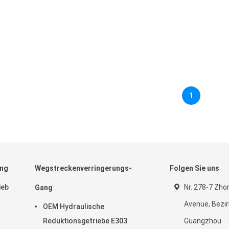
1
ang
Wegstreckenverringerungs-
Folgen Sie uns
ieb
Nr. 278-7 Zh
Gang
Avenue, Bezi
OEM Hydraulische
Reduktionsgetriebe E303
Guangzhou