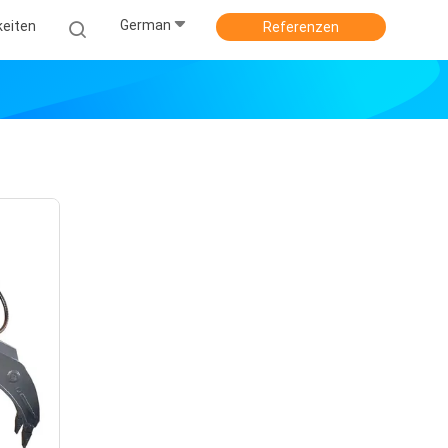
German
keiten
Referenzen