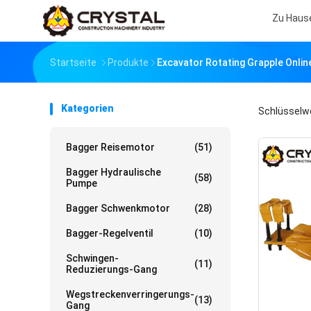
Zu Haus
Startseite
Produkte
Excavator Rotating Grapple Onlin
Kategorien
Schlüsselw
Bagger Reisemotor
(51)
Bagger Hydraulische
(58)
Pumpe
Bagger Schwenkmotor
(28)
Bagger-Regelventil
(10)
Schwingen-
(11)
Reduzierungs-Gang
Wegstreckenverringerungs-
(13)
Gang