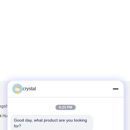
crystal
Mailen Sie uns
ongshan
6:25 PM
rk Huangpu,
Good day, what product are you looking 
for?