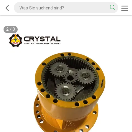
2
/
3