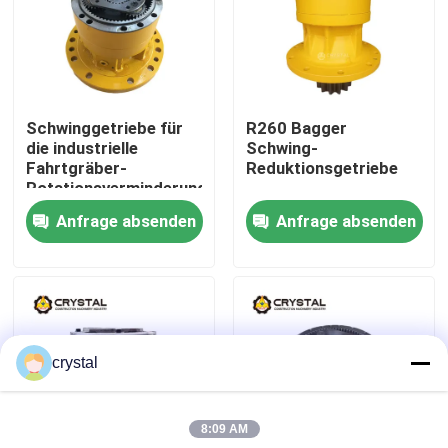
Über uns
Werksbesichtigung
Schwinggetriebe für
R260 Bagger
die industrielle
Schwing-
Fahrtgräber-
Reduktionsgetriebe
Qualitätskontrolle
Rotationsverminderung
Anfrage absenden
Anfrage absenden
Kontakt mit uns
Neuigkeiten
crystal
Bitte um ein Angebot
8:09 AM
Bagger Reisemotor