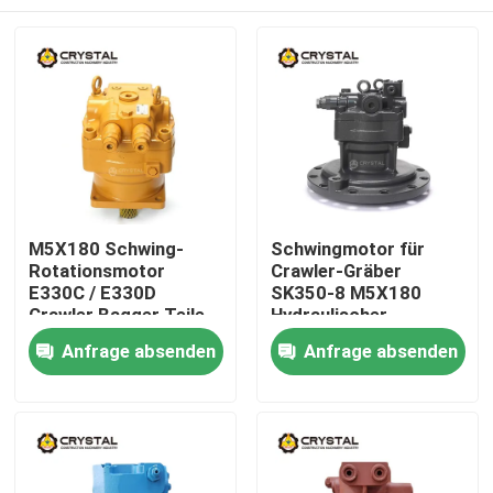
M5X180 Schwing-
Schwingmotor für
Rotationsmotor
Crawler-Gräber
E330C / E330D
SK350-8 M5X180
Crawler Bagger Teile
Hydraulischer
Rotationsmotor
Zu Hause
Anfrage absenden
Anfrage absenden
Produkte
Videos