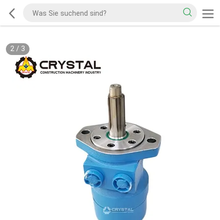
2
/
3