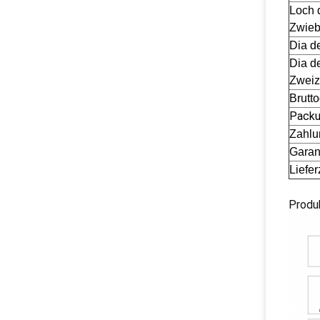
Loch 
Zwieb
Dia d
Dia d
Zweiz
Brutt
Packu
Zahlun
Garant
Liefer
Produ