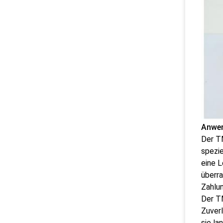
Anwe
Der TM
spezie
eine L
überra
Zahlun
Der T
Zuverl
sie la