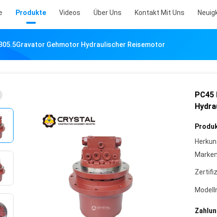
e
Produkte
Videos
Über Uns
Kontakt Mit Uns
Neuig
305.5Gravator Gehmotor Hydraulischer Reisemotor
PC45 
Hydra
Produk
Herkun
Marke
Zertifi
Model
Zahlun