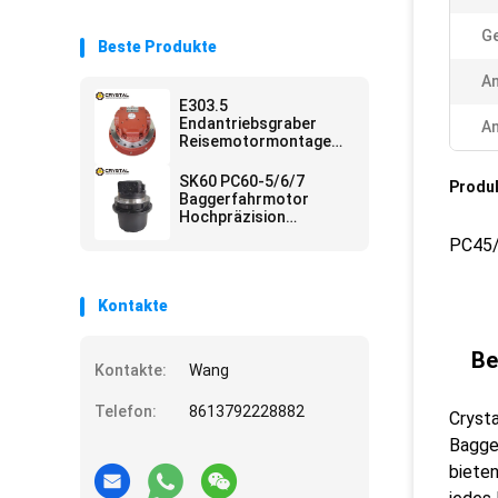
Ge
Beste Produkte
A
E303.5
Endantriebsgraber
An
Reisemotormontage
22L-60-21101
SK60 PC60-5/6/7
Produ
Baggerfahrmotor
Hochpräzision
8431499900 Gehmotor
PC45/
Kontakte
Be
Kontakte:
Wang
Telefon:
8613792228882
Crysta
Bagger
bieten