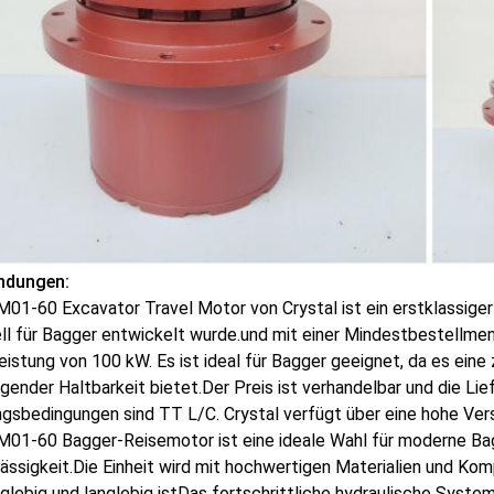
ndungen:
01-60 Excavator Travel Motor von Crystal ist ein erstklassiger
ll für Bagger entwickelt wurde.und mit einer Mindestbestellme
eistung von 100 kW. Es ist ideal für Bagger geeignet, da es eine 
gender Haltbarkeit bietet.Der Preis ist verhandelbar und die Li
gsbedingungen sind TT L/C. Crystal verfügt über eine hohe Ver
M01-60 Bagger-Reisemotor ist eine ideale Wahl für moderne Bag
ässigkeit.Die Einheit wird mit hochwertigen Materialien und Kom
nglebig und langlebig istDas fortschrittliche hydraulische Syste