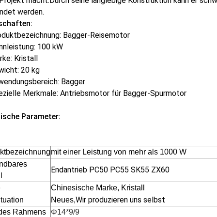
Projekt macht.Durch seine langlebige Konstruktion kann er sch
ndet werden.
schaften:
oduktbezeichnung: Bagger-Reisemotor
nnleistung: 100 kW
ke: Kristall
wicht: 20 kg
wendungsbereich: Bagger
ezielle Merkmale: Antriebsmotor für Bagger-Spurmotor
ische Parameter:
ktbezeichnung
mit einer Leistung von mehr als 1000 W
ndbares
Endantrieb PC50 PC55 SK55 ZX60
l
e
Chinesische Marke, Kristall
Wir produzieren uns selbst
tuation
Neues,
 des Rahmens
Φ14*9/9