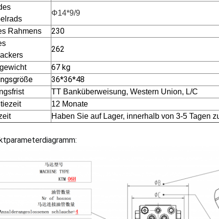
des
Φ14*9/9
elrads
230
es Rahmens
es
262
ackers
67 kg
ogewicht
ngsgröße
36*36*48
gsfrist
TT Banküberweisung, Western Union, L/C
iezeit
12 Monate
zeit
Haben Sie auf Lager, innerhalb von 3-5 Tagen z
ktparameterdiagramm: