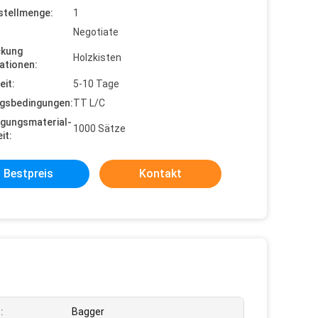
stellmenge:
1
Negotiate
ckung
Holzkisten
ationen:
eit:
5-10 Tage
gsbedingungen:
TT L/C
gungsmaterial-
1000 Sätze
it:
Bestpreis
Kontakt
:
Bagger