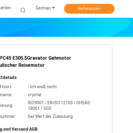
keiten
German
Referenzen
PC45 E305.5Gravator Gehmotor
ulischer Reisemotor
tdetails:
ftsort:
- Ich weiß nicht.
nname:
crystal
ISO9001 / EN ISO 12100 / OHSAS
zierung:
18001 / SGS
lnummer:
Der Wert der Zulassung
g und Versand AGB: