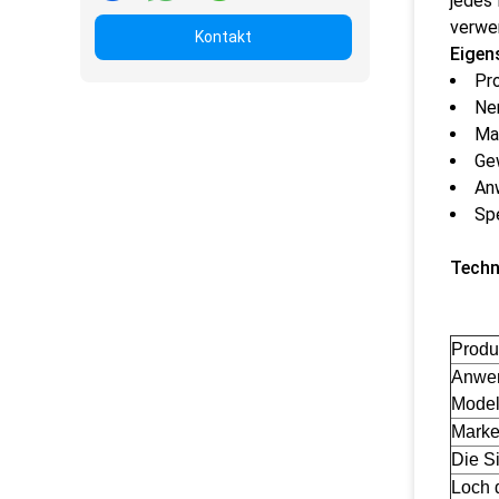
jedes 
verwe
Kontakt
Eigen
Pr
Ne
Mar
Ge
An
Sp
Techn
Produ
Anwe
Model
Mark
Die Si
Loch