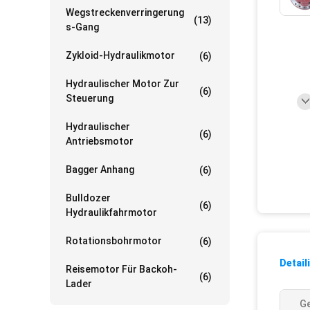
Wegstreckenverringerung
(13)
S-Gang
Zykloid-Hydraulikmotor
(6)
Hydraulischer Motor Zur
(6)
Steuerung
Hydraulischer
(6)
Antriebsmotor
Bagger Anhang
(6)
Bulldozer
(6)
Hydraulikfahrmotor
Rotationsbohrmotor
(6)
Detail
Reisemotor Für Backoh-
(6)
Lader
Ge