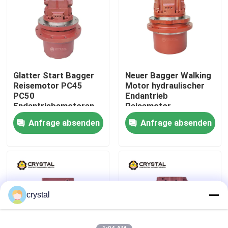
Über uns
Werksbesichtigung
Glatter Start Bagger
Neuer Bagger Walking
Reisemotor PC45
Motor hydraulischer
Qualitätskontrolle
PC50
Endantrieb
Endantriebsmotoren
Reisemotor
Anfrage absenden
Anfrage absenden
Kontakt mit uns
Neuigkeiten
Bitte um ein Angebot
crystal
Bagger Reisemotor