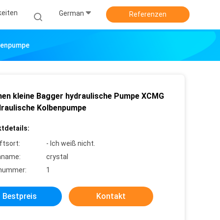
keiten
German
Referenzen
lbenpumpe
nen kleine Bagger hydraulische Pumpe XCMG
draulische Kolbenpumpe
tdetails:
ftsort:
- Ich weiß nicht.
nname:
crystal
lnummer:
1
Bestpreis
Kontakt