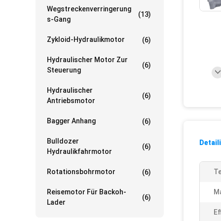
Wegstreckenverringerung
(13)
S-Gang
Zykloid-Hydraulikmotor
(6)
Hydraulischer Motor Zur
(6)
Steuerung
Hydraulischer
(6)
Antriebsmotor
Bagger Anhang
(6)
Bulldozer
Detail
(6)
Hydraulikfahrmotor
Rotationsbohrmotor
Te
(6)
Reisemotor Für Backoh-
M
(6)
Lader
Ef