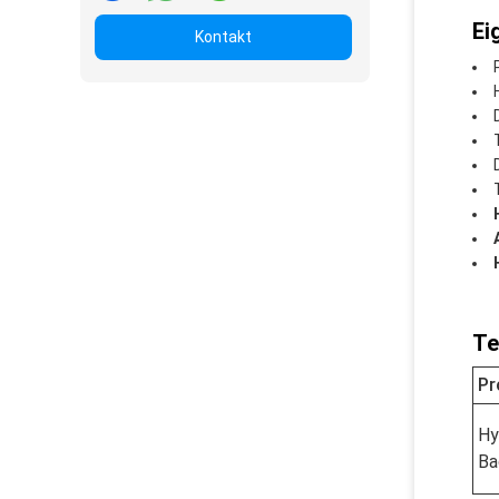
Ei
Kontakt
Te
Pr
Hy
Ba