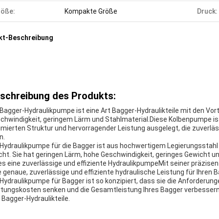
röße:
Kompakte Größe
Druck:
kt-Beschreibung
schreibung des Produkts:
 Bagger-Hydraulikpumpe ist eine Art Bagger-Hydraulikteile mit den Vor
chwindigkeit, geringem Lärm und Stahlmaterial.Diese Kolbenpumpe ist 
imierten Struktur und hervorragender Leistung ausgelegt, die zuverlä
n.
 Hydraulikpumpe für die Bagger ist aus hochwertigem Legierungsstahl g
ht. Sie hat geringen Lärm, hohe Geschwindigkeit, geringes Gewicht 
 es eine zuverlässige und effiziente HydraulikpumpeMit seiner präzise
e genaue, zuverlässige und effiziente hydraulische Leistung für Ihren B
 Hydraulikpumpe für Bagger ist so konzipiert, dass sie die Anforderun
tungskosten senken und die Gesamtleistung Ihres Bagger verbessernD
e Bagger-Hydraulikteile.