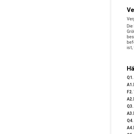
Ve
Ver
Die
Grö
bes
bef
ist
Hä
Q1.
A1.
F2.
A2.
Q3.
A3.
Q4.
A4.