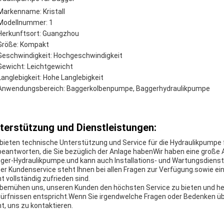
Markenname: Kristall
Modellnummer: 1
Herkunftsort: Guangzhou
Größe: Kompakt
Geschwindigkeit: Hochgeschwindigkeit
Gewicht: Leichtgewicht
Langlebigkeit: Hohe Langlebigkeit
Anwendungsbereich: Baggerkolbenpumpe, Baggerhydraulikpumpe
terstützung und Dienstleistungen:
 bieten technische Unterstützung und Service für die Hydraulikpumpe 
beantworten, die Sie bezüglich der Anlage habenWir haben eine große 
ger-Hydraulikpumpe.und kann auch Installations- und Wartungsdienste
er Kundenservice steht Ihnen bei allen Fragen zur Verfügung.sowie ei
ht vollständig zufrieden sind.
 bemühen uns, unseren Kunden den höchsten Service zu bieten und helf
ürfnissen entspricht.Wenn Sie irgendwelche Fragen oder Bedenken ü
ht, uns zu kontaktieren.