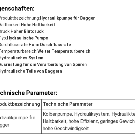
genschaften:
Produktbezeichnung:
Hydraulikpumpe für Bagger
Haltbarkeit:
Hohe Haltbarkeit
Druck:
Hoher Blutdruck
Typ:
Hydraulische Pumpe
Durchflussrate:
Hohe Durchflussrate
Temperaturbereich:
Weiter Temperaturbereich
Hydraulisches System
Ausrüstung für die Verarbeitung von Spuren
Hydraulische Teile von Baggern
chnische Parameter:
oduktbezeichnung
Technische Parameter
Kolbenpumpe, Hydrauliksystem, Hydrauliktei
draulikpumpe für
Haltbarkeit, hohe Effizienz, geringes Gewic
gger
hohe Geschwindigkeit