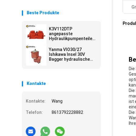
G
Beste Produkte
Produ
K3V112DTP
angepasste
Hydraulikpumpenteile
R210 EC210 EC240
Plungerpumpe
Yanma VIO30/27
Ishikawa Insel 30V
Be
Bagger hydraulische
Pumpe PVD-0B-34p
Die
Ges
opt
Kontakte
kan
Die
mac
Kontakte:
Wang
ist
ein
Telefon:
8613792228882
Die
War
Ihr