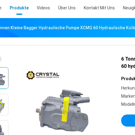
e
Produkte
Videos
Über Uns
Kontakt Mit Uns
Neuig
onnen Kleine Bagger Hydraulische Pumpe XCMG 60 Hydraulische Ko
6 Ton
60 hy
Produk
Herkun
Marke
Model