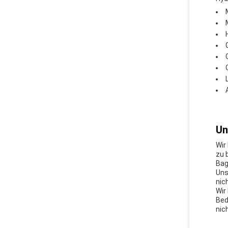
Un
Wir
zu 
Bag
Uns
nic
Wir
Bed
nic