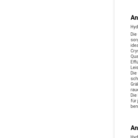
An
Hyd
Die
sor
ide
Cry
Qua
Eff
Lei
Die
sch
Grä
rau
Die
für
ben
An
Hyd