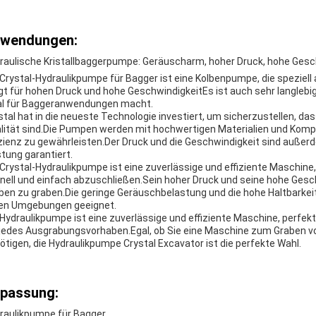
wendungen:
raulische Kristallbaggerpumpe: Geräuscharm, hoher Druck, hohe Gesch
 Crystal-Hydraulikpumpe für Bagger ist eine Kolbenpumpe, die speziel
gt für hohen Druck und hohe GeschwindigkeitEs ist auch sehr langlebi
al für Baggeranwendungen macht.
stal hat in die neueste Technologie investiert, um sicherzustellen, d
lität sind.Die Pumpen werden mit hochwertigen Materialien und Kompo
izienz zu gewährleisten.Der Druck und die Geschwindigkeit sind außer
stung garantiert.
 Crystal-Hydraulikpumpe ist eine zuverlässige und effiziente Maschine
nell und einfach abzuschließen.Sein hoher Druck und seine hohe Gesc
ben zu graben.Die geringe Geräuschbelastung und die hohe Haltbarkeit
en Umgebungen geeignet.
 Hydraulikpumpe ist eine zuverlässige und effiziente Maschine, perfekt
 jedes Ausgrabungsvorhaben.Egal, ob Sie eine Maschine zum Graben
ötigen, die Hydraulikpumpe Crystal Excavator ist die perfekte Wahl.
passung:
raulikpumpe für Bagger