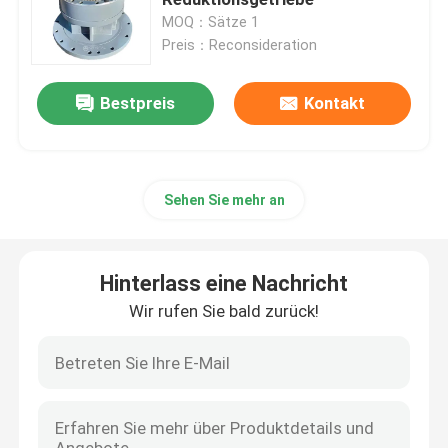
MOQ：Sätze 1
Preis：Reconsideration
Bagger Hydraulische Pumpe
Bestpreis
Kontakt
Bagger Schwenkmotor
Bagger-Regelventil
Sehen Sie mehr an
Schwingen-Reduzierungs-Gang
Hinterlass eine Nachricht
Wegstreckenverringerungs-Gang
Wir rufen Sie bald zurück!
Zykloid-Hydraulikmotor
Hydraulischer Motor zur Steuerung