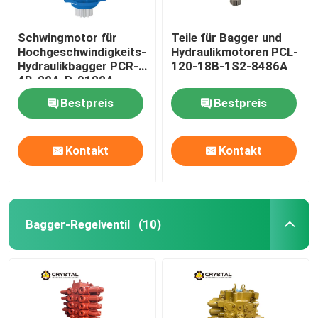
Schwingmotor für
Teile für Bagger und
Hochgeschwindigkeits-
Hydraulikmotoren PCL-
Hydraulikbagger PCR-
120-18B-1S2-8486A
4B-20A-P-9182A
Bestpreis
Bestpreis
Kontakt
Kontakt
Bagger-Regelventil
(10)