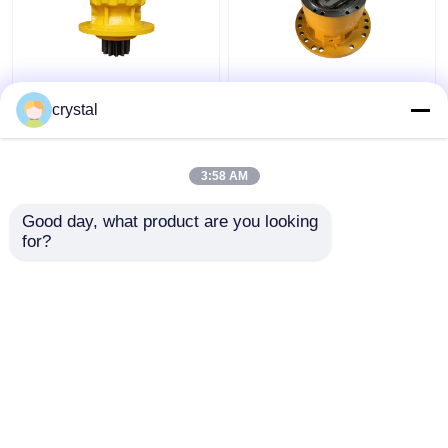
DH80 Bagger
EC350
Schwinggetriebe Assy
Präzisionssteuerung
crystal
Geräuscharm OEM für
der
Industrie
Schwingungsreduzierungs
für Bagger
3:58 AM
Bestpreis
Bestpreis
Good day, what product are you looking 
for?
Kontakt
Kontakt
Sehen Sie mehr an
Startseite
Über uns
Kontakt
Desktop Site
Sitemap
Datenschutzrichtlinie