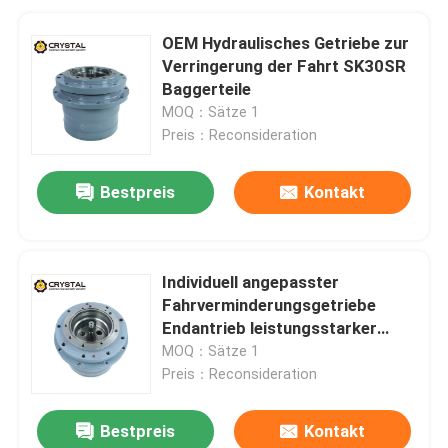
OEM Hydraulisches Getriebe zur
Verringerung der Fahrt SK30SR
Baggerteile
MOQ：Sätze 1
Preis：Reconsideration
Bestpreis
Kontakt
Individuell angepasster
Fahrverminderungsgetriebe
Endantrieb leistungsstarker
geringer Lärm
MOQ：Sätze 1
Preis：Reconsideration
Bestpreis
Kontakt