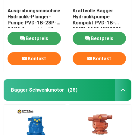
Ausgrabungsmaschine
Kraftvolle Bagger
Hydraulik-Plunger-
Hydraulikpumpe
Pumpe PVD-1B-28P-
Kompakt PVD-1B-
8AG4 Kompaktgröße
32CP-11G5 ISO9001
Bestpreis
Bestpreis
Kontakt
Kontakt
Bagger Schwenkmotor
(28)