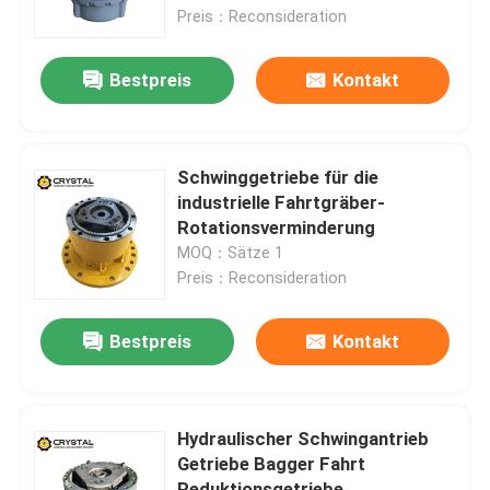
Preis：Reconsideration
Über uns
Bestpreis
Kontakt
Werksbesichtigung
Schwinggetriebe für die
Qualitätskontrolle
industrielle Fahrtgräber-
Rotationsverminderung
MOQ：Sätze 1
Kontakt mit uns
Preis：Reconsideration
Neuigkeiten
Bestpreis
Kontakt
Bitte um ein Angebot
Hydraulischer Schwingantrieb
Getriebe Bagger Fahrt
Bagger Reisemotor
Reduktionsgetriebe