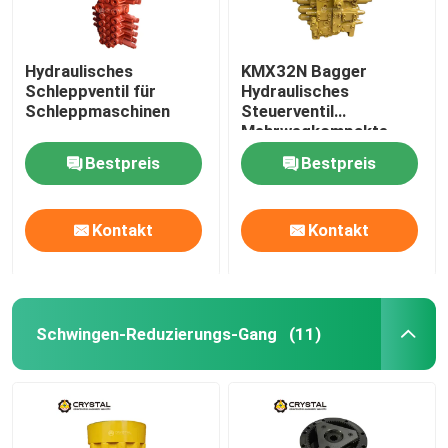
Hydraulisches
KMX32N Bagger
Schleppventil für
Hydraulisches
Schleppmaschinen
Steuerventil
Mehrwegkompakte
SGS
Bestpreis
Bestpreis
Kontakt
Kontakt
Schwingen-Reduzierungs-Gang
(11)