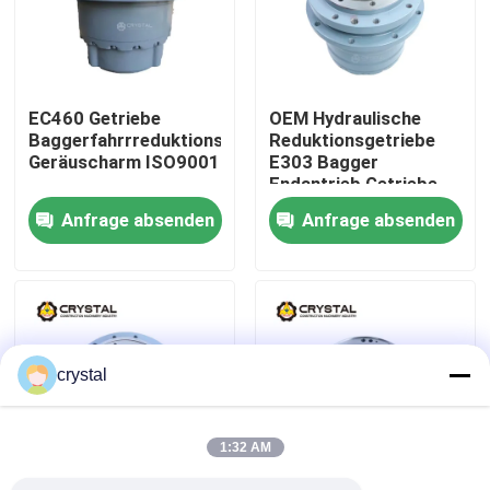
Über uns
EC460 Getriebe
OEM Hydraulische
Werksbesichtigung
Baggerfahrrreduktionsgetriebe
Reduktionsgetriebe
Geräuscharm ISO9001
E303 Bagger
Endantrieb Getriebe
Qualitätskontrolle
Anfrage absenden
Anfrage absenden
Kontakt mit uns
Neuigkeiten
crystal
Bitte um ein Angebot
1:32 AM
Bagger Reisemotor