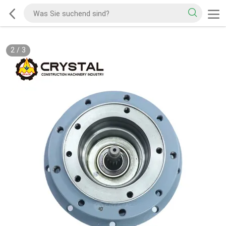
2
/
3