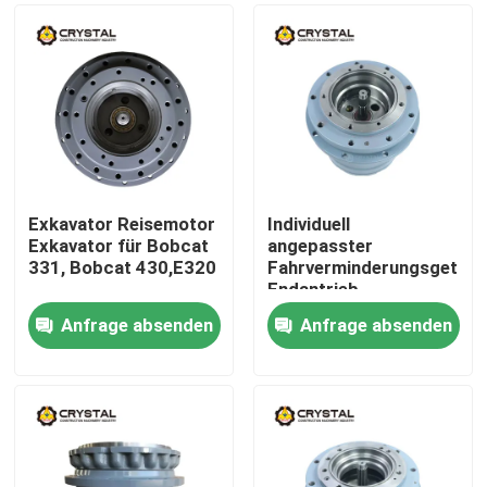
Exkavator Reisemotor
Individuell
Exkavator für Bobcat
angepasster
331, Bobcat 430,E320
Fahrverminderungsgetrie
Endantrieb
leistungsstarker
Anfrage absenden
Anfrage absenden
geringer Lärm
Zu Hause
Produkte
Videos